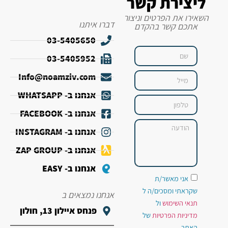
ליצירת קשר
השאירו את הפרטים וניצור
דברו איתנו
אתכם קשר בהקדם
03-5405650
03-5405952
Info@noamziv.com
אנחנו ב- WHATSAPP
אנחנו ב- FACEBOOK
אנחנו ב- INSTAGRAM
אנחנו ב- ZAP GROUP
אנחנו ב- EASY
אני מאשר/ת
שקראתי ומסכים/ה ל
אנחנו נמצאים ב
תנאי השימוש
ול
פנחס איילון 13, חולון
מדיניות הפרטיות
של
האתר.