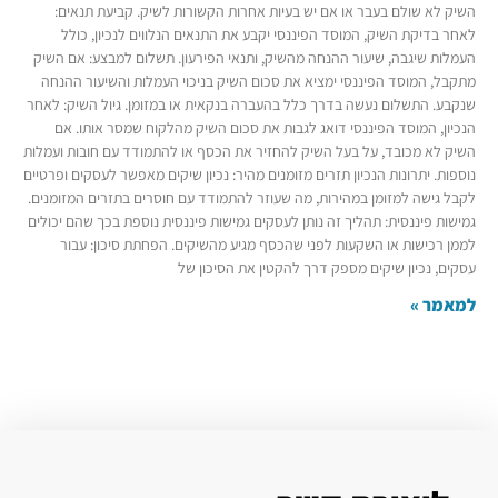
השיק לא שולם בעבר או אם יש בעיות אחרות הקשורות לשיק. קביעת תנאים:
לאחר בדיקת השיק, המוסד הפיננסי יקבע את התנאים הנלווים לנכיון, כולל
העמלות שיגבה, שיעור ההנחה מהשיק, ותנאי הפירעון. תשלום למבצע: אם השיק
מתקבל, המוסד הפיננסי ימציא את סכום השיק בניכוי העמלות והשיעור ההנחה
שנקבע. התשלום נעשה בדרך כלל בהעברה בנקאית או במזומן. גיול השיק: לאחר
הנכיון, המוסד הפיננסי דואג לגבות את סכום השיק מהלקוח שמסר אותו. אם
השיק לא מכובד, על בעל השיק להחזיר את הכסף או להתמודד עם חובות ועמלות
נוספות. יתרונות הנכיון תזרים מזומנים מהיר: נכיון שיקים מאפשר לעסקים ופרטיים
לקבל גישה למזומן במהירות, מה שעוזר להתמודד עם חוסרים בתזרים המזומנים.
גמישות פיננסית: תהליך זה נותן לעסקים גמישות פיננסית נוספת בכך שהם יכולים
לממן רכישות או השקעות לפני שהכסף מגיע מהשיקים. הפחתת סיכון: עבור
עסקים, נכיון שיקים מספק דרך להקטין את הסיכון של
למאמר »