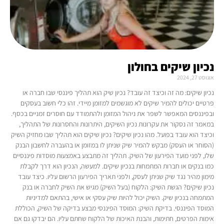
נכיון שיקים בחולון
אוגוסט 27, 2024
נכיון שיקים: מה זה וכיצד זה עובד? נכיון שיק הוא תהליך פיננסי שבו חברה או
פרטיים יכולים להמיר שיקים לא מוגשמים למזומן מיידי. זהו כלי חשוב בעסקים
ובפיננסים המאפשר לשפר את ניהול המזומן ולהתמודד עם חוסרים זמניים בכסף.
במאמר זה נסקור את עקרונות נכיון השיקים, היתרונות והחסרונות של התהליך,
וכיצד הוא עובד בפועל. מהו נכיון שיקים? נכיון שיקים הוא תהליך שבו מחזיק השיק
(הסוחר או העסק) מבקש להמיר שיק שניתן לו במזומן או בהעברה לחשבון הבנק
שלו, לפני מועד הפירעון של השיק. תהליך זה מתבצע באמצעות מוסדות פיננסיים
כמו בנקים או חברות המתמחות בנכיון שיקים. למעשה, הנכיון הוא דרך לקבלת
מימון מהיר נגד שיק שניתן לעסק, ולפני תאריך הפירעון הרשום עליו. כיצד עובד
נכיון שיקים? הגשת השיק: הלקוח (בעל השיק) מגיש את השיק לחברה או בנק
המתמחה בנכיון שיק. השיק יכול להיות שיק עסקי או אישי, בהתאם למדיניות
המוסד הפיננסי. בדיקת השיק: המוסד הפיננסי מבצע בדיקה של השיק, הכוללת
אימות הפרטים, חתימות, והבנת האיכות של הלקוח שחתם עליו. הם יבדקו גם אם