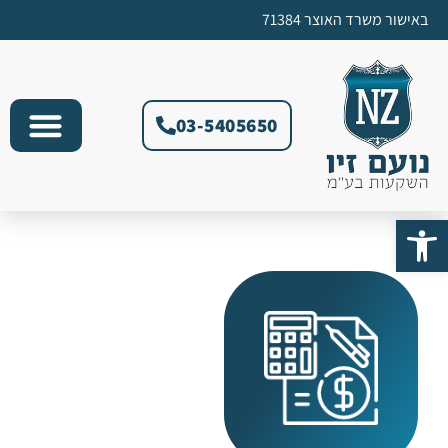
באישור משרד האוצר 71384​
03-5405650
פתח סרגל נגישות