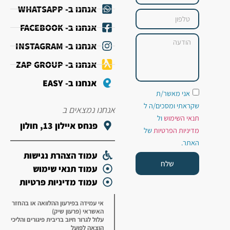
אנחנו ב- WHATSAPP
אנחנו ב- FACEBOOK
אנחנו ב- INSTAGRAM
אנחנו ב- ZAP GROUP
אנחנו ב- EASY
אני מאשר/ת
שקראתי ומסכים/ה ל
אנחנו נמצאים ב
תנאי השימוש
ול
פנחס איילון 13, חולון
מדיניות הפרטיות
של
האתר.
עמוד הצהרת נגישות
שלח
עמוד תנאי שימוש
עמוד מדיניות פרטיות
אי עמידה בפירעון ההלוואה או בהחזר
האשראי (פרעון שיק)
עלול לגרור חיוב בריבית פיגורים והליכי
הוצאה לפועל